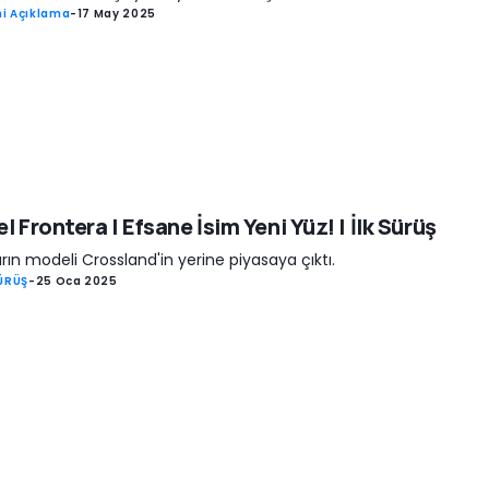
i Açıklama
-
17 May 2025
l Frontera | Efsane İsim Yeni Yüz! | İlk Sürüş
arın modeli Crossland'in yerine piyasaya çıktı.
SÜRÜŞ
-
25 Oca 2025