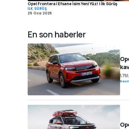
Opel Frontera | Efsane İsim Yeni Yüz! | İlk Sürüş
İLK SÜRÜŞ
25 Oca 2025
En son haberler
Ope
ka
1.75
Resm
Ope