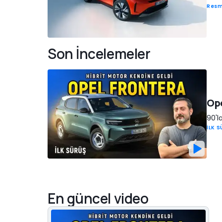
Resm
Son İncelemeler
Ope
90'l
İLK 
En güncel video