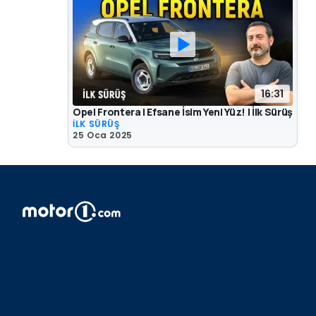
16:31
Opel Frontera | Efsane İsim Yeni Yüz! | İlk Sürüş
İLK SÜRÜŞ
25 Oca 2025