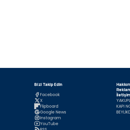
Bizi Takip Edin
Hakkım
Reklam
Facebook
İletişi
X
YAKUPL
Flipboard
KAPI N
Google News
BEYLİK
Instagram
YouTube
RSS