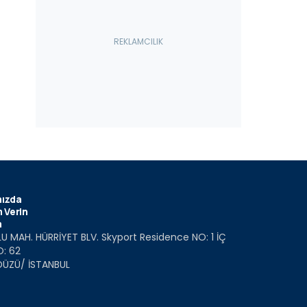
ızda
 Verin
m
U MAH. HÜRRİYET BLV. Skyport Residence NO: 1 İÇ
O: 62
DÜZÜ/ İSTANBUL