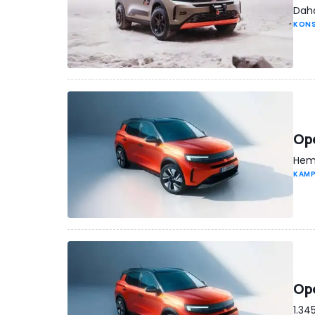
Daha
KONS
Ope
Hem 
KAM
Ope
1.34