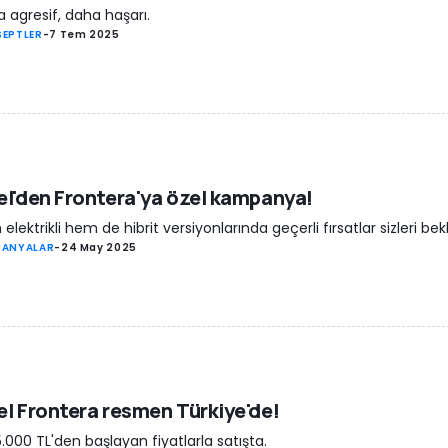
 agresif, daha haşarı.
EPTLER
-
7 Tem 2025
l'den Frontera'ya özel kampanya!
elektrikli hem de hibrit versiyonlarında geçerli fırsatlar sizleri bekl
PANYALAR
-
24 May 2025
l Frontera resmen Türkiye'de!
5.000 TL'den başlayan fiyatlarla satışta.