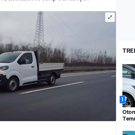
TRE
1
Otomo
Temm