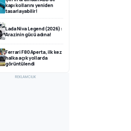
kapı kollarını yeniden
tasarlayabilir!
Lada Niva Legend (2026):
Arazinin gücü adına!
Ferrari F80 Aperta, ilk kez
halka açık yollarda
görüntülendi