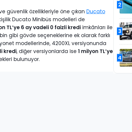
2
ve güvenlik özellikleriyle öne çıkan
Ducato
kişilik Ducato Minibüs modelleri de
on TL’ye 6 ay vadeli 0 faizli kredi
imkânları ile
3
kabin gibi gövde seçeneklerine ek olarak farklı
yonet modellerinde, 4200XL versiyonunda
i kredi
, diğer versiyonlarda ise
1 milyon TL’ye
4
kleri bulunuyor.