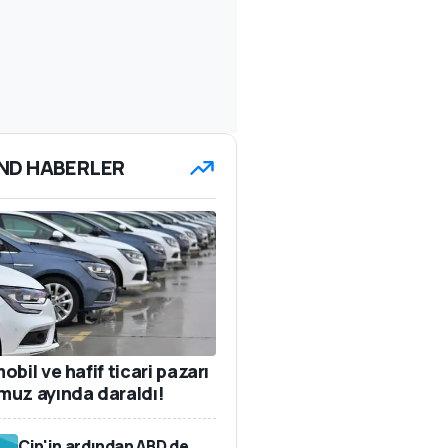
ND HABERLER
bil ve hafif ticari pazarı
uz ayında daraldı!
Çin'in ardından ABD de