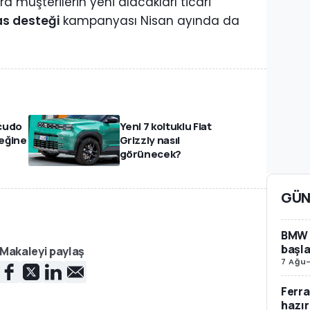
ıra müşterilerin yeni alacakları ticari
s desteği
kampanyası Nisan ayında da
Scudo
Yeni 7 koltuklu Fiat
eğine
Grizzly nasıl
görünecek?
GÜN
BMW i
başla
Makaleyi paylaş
7 Ağu
Ferra
hazır