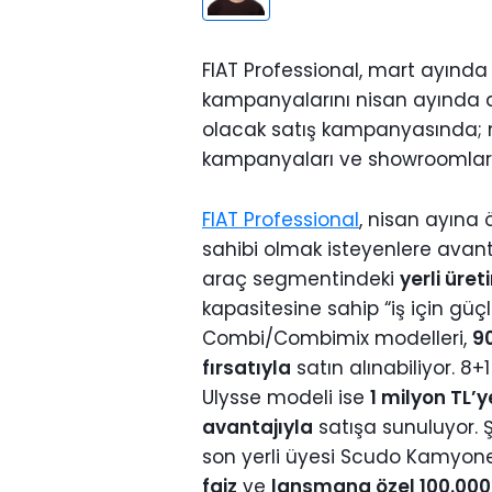
FIAT Professional, mart ayınd
kampanyalarını nisan ayında d
olacak satış kampanyasında; mo
kampanyaları ve showroomlara 
FIAT Professional
, nisan ayına 
sahibi olmak isteyenlere avanta
araç segmentindeki
yerli üret
kapasitesine sahip “iş için güç
Combi/Combimix modelleri,
90
fırsatıyla
satın alınabiliyor. 8+
Ulysse modeli ise
1 milyon TL’y
avantajıyla
satışa sunuluyor. 
son yerli üyesi Scudo Kamyon
faiz
ve
lansmana özel 100.000 