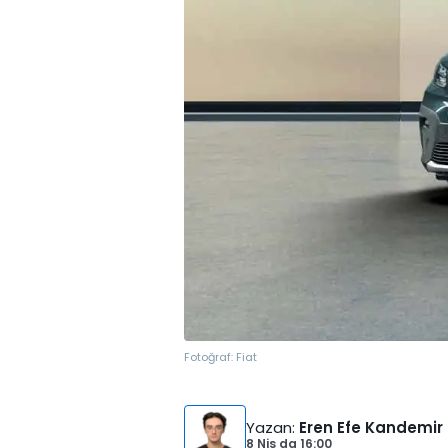
Fotoğraf:
Fiat
Yazan
:
Eren Efe Kandemir
8 Nis
da
16:00