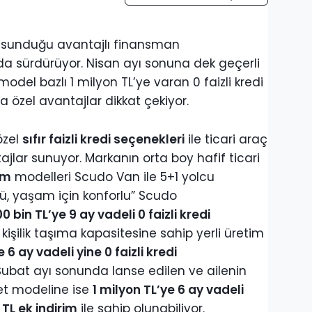
a sunduğu avantajlı finansman
a sürdürüyor. Nisan ayı sonuna dek geçerli
del bazlı 1 milyon TL’ye varan 0 faizli kredi
özel avantajlar dikkat çekiyor.
özel
sıfır faizli kredi seçenekleri
ile ticari araç
jlar sunuyor. Markanın orta boy hafif ticari
im
modelleri Scudo Van ile 5+1 yolcu
lü, yaşam için konforlu” Scudo
0 bin TL’ye 9 ay vadeli 0 faizli kredi
1 kişilik taşıma kapasitesine sahip yerli üretim
e 6 ay vadeli yine 0 faizli kredi
Şubat ayı sonunda lanse edilen ve ailenin
et modeline ise
1 milyon TL’ye 6 ay vadeli
TL ek indirim
ile sahip olunabiliyor.