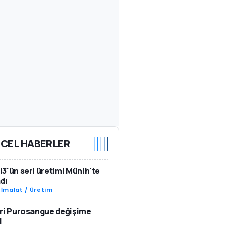
CEL HABERLER
3'ün seri üretimi Münih'te
dı
-
İmalat / Üretim
ri Purosangue değişime
!