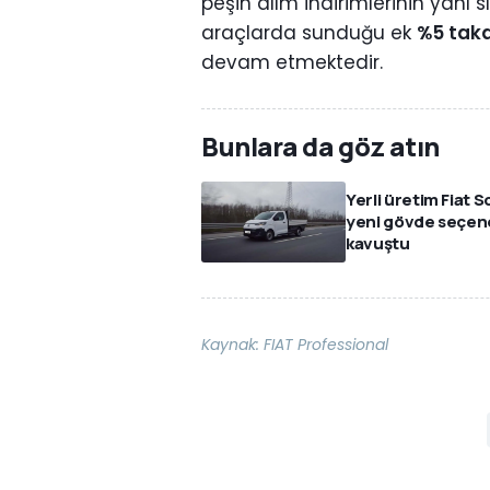
peşin alım indirimlerinin yanı s
araçlarda sunduğu ek
%5 taka
devam etmektedir.
Bunlara da göz atın
Yerli üretim Fiat 
yeni gövde seçen
kavuştu
Kaynak:
FIAT Professional