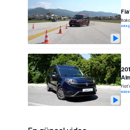
Fia
Baka
ARAÇ
201
Alm
Fiat
NEDE