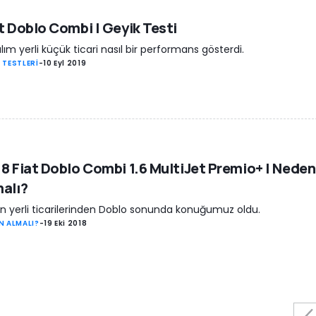
t Doblo Combi | Geyik Testi
lım yerli küçük ticari nasıl bir performans gösterdi.
 TESTLERİ
-
10 Eyl 2019
8 Fiat Doblo Combi 1.6 MultiJet Premio+ | Neden
alı?
'ın yerli ticarilerinden Doblo sonunda konuğumuz oldu.
N ALMALI?
-
19 Eki 2018