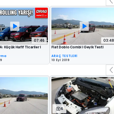
07:46
03:48
: Küçük Hafif Ticariler |
Fiat Doblo Combi | Geyik Testi
ırma
ARAÇ TESTLERİ
19
10 Eyl 2019
6