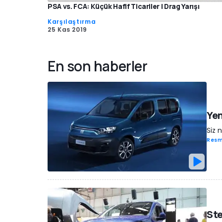
PSA vs. FCA: Küçük Hafif Ticariler | Drag Yarışı
Karşılaştırma
25 Kas 2019
En son haberler
Yen
Siz 
Resm
Ste