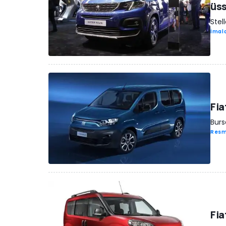
üss
Stel
İmala
Fia
Burs
Resm
Fia