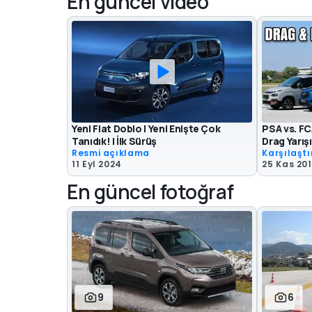
En güncel video
Yeni Fiat Doblo | Yeni Enişte Çok
PSA vs. FCA
Tanıdık! | İlk Sürüş
Drag Yarışı
Resmi açıklama
Karşılaşt
11 Eyl 2024
25 Kas 20
En güncel fotoğraf
9
6