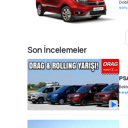
Dobl
SÖYL
Son İncelemeler
PSA
Bekl
Karşı