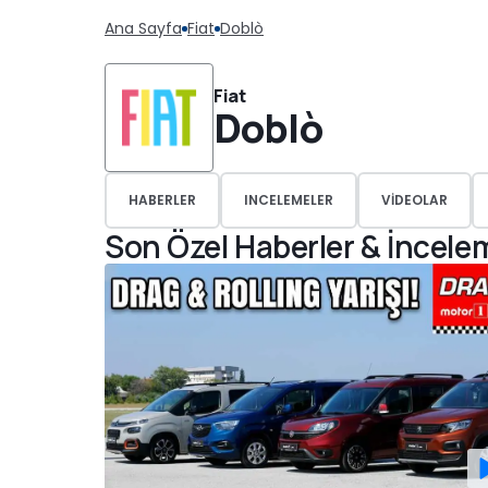
Ana Sayfa
Fiat
Doblò
Fiat
Doblò
HABERLER
INCELEMELER
VIDEOLAR
Son Özel Haberler & İncele