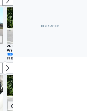
17:39
2018 Fiat Doblo Combi 1.6 MultiJet
Premio+ | Neden Almalı?
NEDEN ALMALI?
19 Eki 2018
2
3