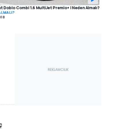
at Doblo Combi 1.6 MultiJet Premio+ | Neden Almalı?
ALMALI?
018
ç