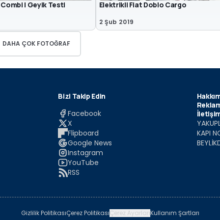
 Combi | Geyik Testi
Elektrikli Fiat Doblo Cargo
9
2 Şub 2019
DAHA ÇOK FOTOĞRAF
Bizi Takip Edin
Hakkım
Reklam
Facebook
İletişi
X
YAKUPL
Flipboard
KAPI N
Google News
BEYLİK
Instagram
YouTube
RSS
Gizlilik Politikası
Çerez Politikası
Çerez Ayarları
Kullanım Şartları