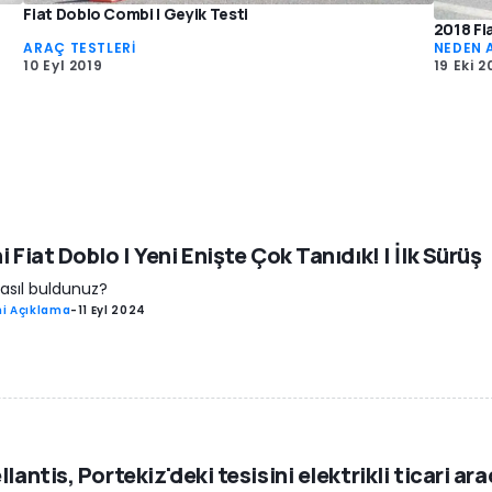
Fiat Doblo Combi | Geyik Testi
2018 Fi
ARAÇ TESTLERİ
NEDEN 
10 Eyl 2019
19 Eki 2
i Fiat Doblo | Yeni Enişte Çok Tanıdık! | İlk Sürüş
nasıl buldunuz?
i Açıklama
-
11 Eyl 2024
llantis, Portekiz'deki tesisini elektrikli ticari ara