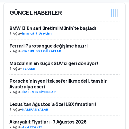
GÜNCEL HABERLER
BMW i3'ün seri üretimi Münih'te başladı
7 Ağu
-
İmalat / Üretim
Ferrari Purosangue değişime hazır!
7 Ağu
-
CASUS FOTOĞRAFLAR
Mazda'nın en küçük SUV'si geri dönüyor!
7 Ağu
-
TEASER
Porsche'nin yeni tek seferlik modeli, tam bir
Avustralya eseri
7 Ağu
-
ÖZEL VERSİYONLAR
Lexus'tan Ağustos'a özel LBX fırsatları!
7 Ağu
-
KAMPANYALAR
Akaryakıt Fiyatları - 7 Ağustos 2026
7 Ağu
-
AKARYAKIT