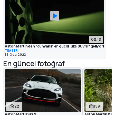
00:13
Aston Martin'den "dünyanın en güçlü lüks SUV'si" geliyor!
TEASER
19 Oca 2022
En güncel fotoğraf
22
139
Aston Marti DBX S
Aston Martin DBX