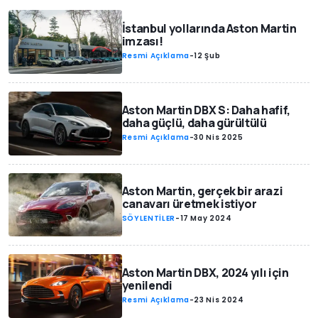
İstanbul yollarında Aston Martin
imzası!
Resmi Açıklama
-
12 Şub
Aston Martin DBX S: Daha hafif,
daha güçlü, daha gürültülü
Resmi Açıklama
-
30 Nis 2025
Aston Martin, gerçek bir arazi
canavarı üretmek istiyor
SÖYLENTİLER
-
17 May 2024
Aston Martin DBX, 2024 yılı için
yenilendi
Resmi Açıklama
-
23 Nis 2024