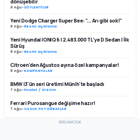
dönüşebilir
9 Ağu
-
SÖYLENTİLER
Yeni Dodge Charger Super Bee: "... Arı gibi sok!"
8 Ağu
-
Resmi açıklama
Yeni Hyundai IONIQ 6 | 2.483.000 TL’ye D Sedan | İlk
Sürüş
8 Ağu
-
Resmi açıklama
Citroen'den Ağustos ayına özel kampanyalar!
8 Ağu
-
KAMPANYALAR
BMW i3'ün seri üretimi Münih'te başladı
7 Ağu
-
İmalat / Üretim
Ferrari Purosangue değişime hazır!
7 Ağu
-
CASUS FOTOĞRAFLAR