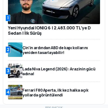
1
Yeni Hyundai IONIQ 6 | 2.483.000 TL’ye D
Sedan | İlk Sürüş
Çin'in ardından ABD de kapı kollarını
2
yeniden tasarlayabilir!
Lada Niva Legend (2026): Arazinin gücü
3
adına!
Ferrari F80 Aperta, ilk kez halka açık
4
yollarda görüntülendi