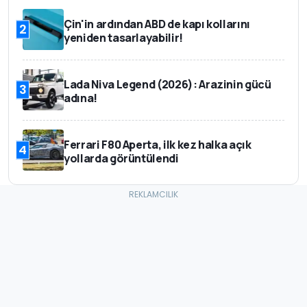
Çin'in ardından ABD de kapı kollarını
2
yeniden tasarlayabilir!
Lada Niva Legend (2026): Arazinin gücü
3
adına!
Ferrari F80 Aperta, ilk kez halka açık
4
yollarda görüntülendi