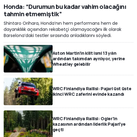
Honda: “Durumun bu kadar vahim olacağını
tahmin etmemiştik”
Shintaro Orihara, Honda’nın hem performans hem de
dayanıklılık açısından rekabetçi olamayacağını ilk olarak
Barselona’daki testler sırasında anladıklarını söyledi.
Aston Martin'in kilit ismi 13 yılın
ardından takımdan ayrılıyor, yerine
Wheatley gelebilir
WRC Finlandiya Rallisi: Pajari üst üste
ikinci WRC zaferini evinde kazandı
WRC Finlandiya Rallisi: Ogier'in
kazasının ardından liderlik Pajari'ye
geçti