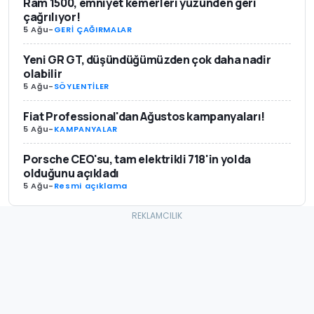
Ram 1500, emniyet kemerleri yüzünden geri
çağrılıyor!
5 Ağu
-
GERİ ÇAĞIRMALAR
Yeni GR GT, düşündüğümüzden çok daha nadir
olabilir
5 Ağu
-
SÖYLENTİLER
Fiat Professional'dan Ağustos kampanyaları!
5 Ağu
-
KAMPANYALAR
Porsche CEO'su, tam elektrikli 718'in yolda
olduğunu açıkladı
5 Ağu
-
Resmi açıklama