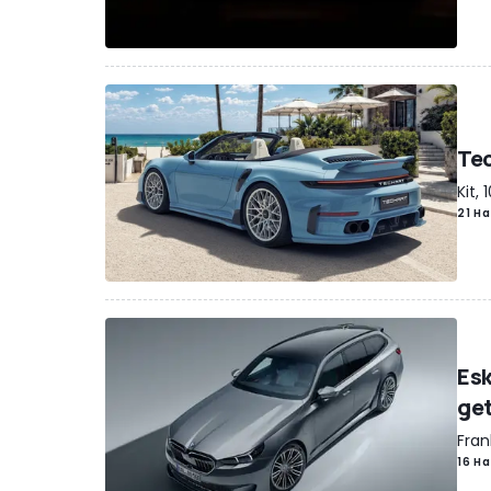
Tec
Kit,
21 Ha
Esk
get
Fran
16 Ha