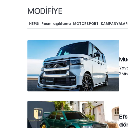
MODİFİYE
HEPSI
Resmi açıklama
MOTORSPORT
KAMPANYALAR
CASUS FOTOĞRAFLAR
ÖZEL VERSİYONLAR
TEKNOLOJİ
Müzayede
REKORLAR
Lastik dünyası
KONSEPTLER
R
Yarış/Kovalamaca
OTONOM ARAÇLAR
İLGİNÇ
ELEKT
OYUNLAR
Off-Road
KLASİKLER
FİYATI NE?
ÖDÜLLER
Mug
Yava
3 Ağ
Efs
dö