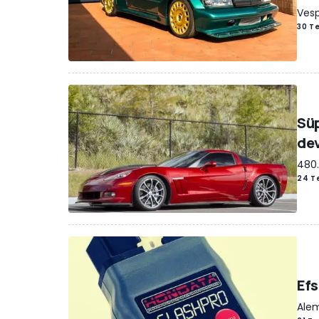
Vesp
30 T
Süp
dev
480.
24 T
Efs
Alem