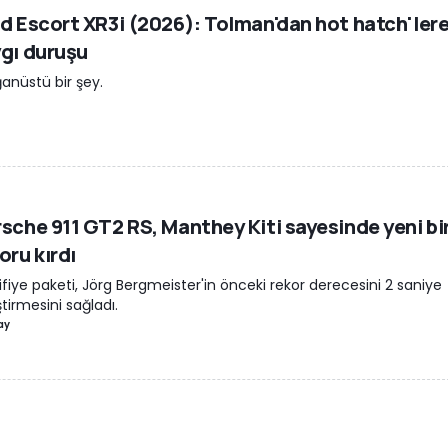
d Escort XR3i (2026): Tolman'dan hot hatch'ler
gı duruşu
anüstü bir şey.
z
sche 911 GT2 RS, Manthey Kiti sayesinde yeni bir
oru kırdı
fiye paketi, Jörg Bergmeister'in önceki rekor derecesini 2 saniye
eştirmesini sağladı.
ay