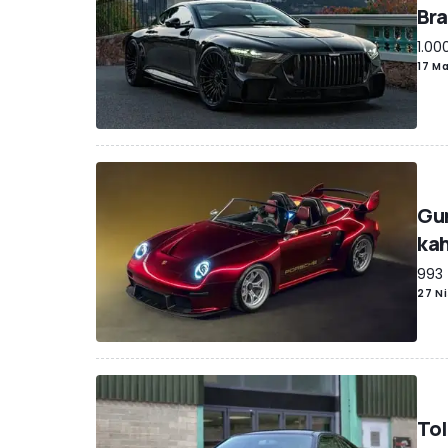
Bra
1.00
17 M
Gun
kah
993 
27 Ni
Tol