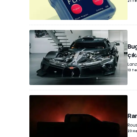
21 T
Bug
çık
Lanz
13 T
Ram
Rous
23 H