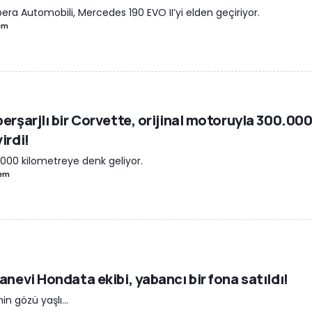
era Automobili, Mercedes 190 EVO II’yi elden geçiriyor.
em
erşarjlı bir Corvette, orijinal motoruyla 300.000 
irdi!
000 kilometreye denk geliyor.
em
anevi Hondata ekibi, yabancı bir fona satıldı!
in gözü yaşlı...