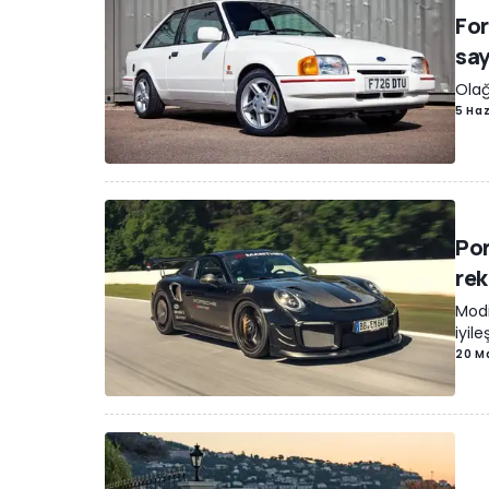
For
say
Olağ
5 Ha
Por
rek
Modi
iyil
20 M