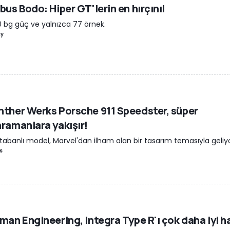
bus Bodo: Hiper GT'lerin en hırçını!
0 bg güç ve yalnızca 77 örnek.
ay
ther Werks Porsche 911 Speedster, süper
ramanlara yakışır!
tabanlı model, Marvel'dan ilham alan bir tasarım temasıyla geliyo
s
man Engineering, Integra Type R'ı çok daha iyi h