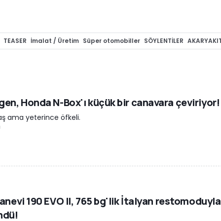
TEASER
İmalat / Üretim
Süper otomobiller
SÖYLENTİLER
AKARYAKI
GERİ ÇAĞIRMALAR
GENEL
Tasarım
Kurumsal / Finansal
ÇEVRECİ A
ÖPORTAJ
Render
MOTOSİKLET
PATENTLER
GÜVENLİK
ÜNLÜLER VE O
RİKLİ / HİBRİT ARAÇLAR
Özel haber
TİCARİ ARAÇLAR
Son dakika
OYU
YERLİ OTOMOBİL
Devlet
KAZALAR
ORDU / POLİS
Ticari
MİZAH
MOTOR
en, Honda N-Box'ı küçük bir canavara çeviriyor!
ş ama yeterince öfkeli.
u
anevi 190 EVO II, 765 bg'lik İtalyan restomoduyla
ndü!