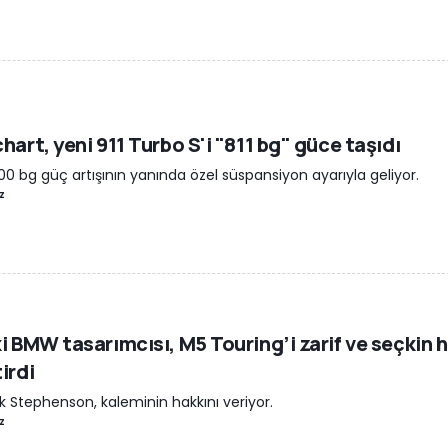
hart, yeni 911 Turbo S'i "811 bg" güce taşıdı
 100 bg güç artışının yanında özel süspansiyon ayarıyla geliyor.
z
i BMW tasarımcısı, M5 Touring’i zarif ve seçkin 
irdi
k Stephenson, kaleminin hakkını veriyor.
z