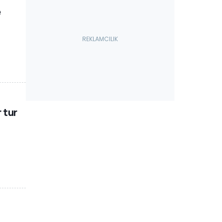
e
 tur