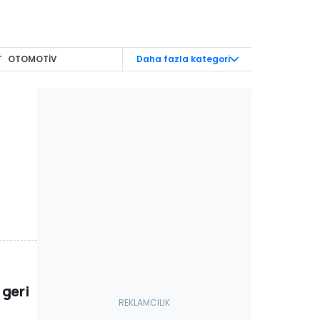
T
OTOMOTİV
Daha fazla kategori
RAÇLAR
MODİFİYE
TOMOBİLLER
MAKYAJ
NCAKLAR
Karavan
1 DUYURULARI
 geri