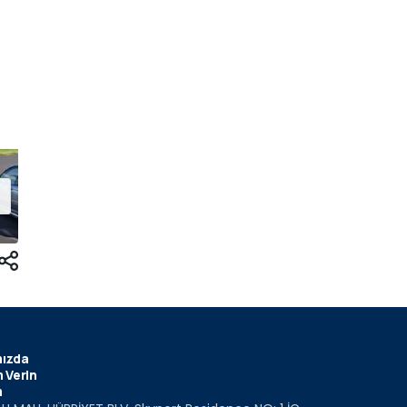
ızda
 Verin
m