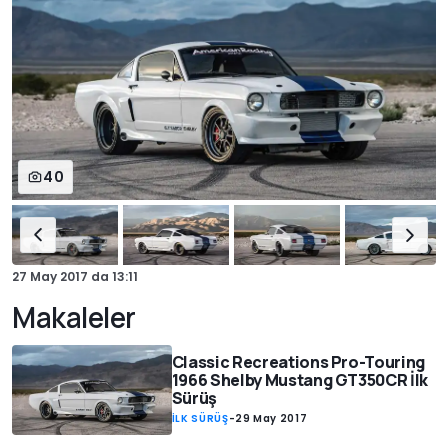
40
27 May 2017
da
13:11
Makaleler
Classic Recreations Pro-Touring
1966 Shelby Mustang GT350CR İlk
Sürüş
İLK SÜRÜŞ
-
29 May 2017