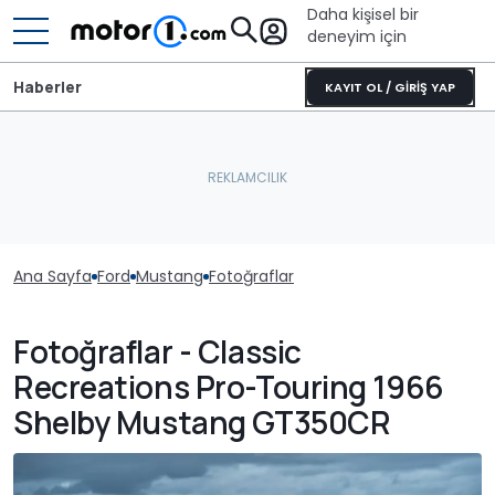
Daha kişisel bir
deneyim için
Haberler
KAYIT OL / GİRİŞ YAP
Ana Sayfa
Ford
Mustang
Fotoğraflar
Fotoğraflar - Classic
Recreations Pro-Touring 1966
Shelby Mustang GT350CR