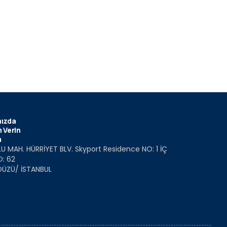
ızda
 Verin
m
U MAH. HÜRRİYET BLV. Skyport Residence NO: 1 İÇ
O: 62
DÜZÜ/ İSTANBUL