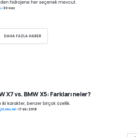
lden hidrojene her seçenek mevcut.
L
-
30 Haz
DAHA FAZLA HABER
 X7 vs. BMW X5: Farkları neler?
ı iki karakter, benzer birçok özellik.
ÇIKANLAR
-
17 Eki 2018