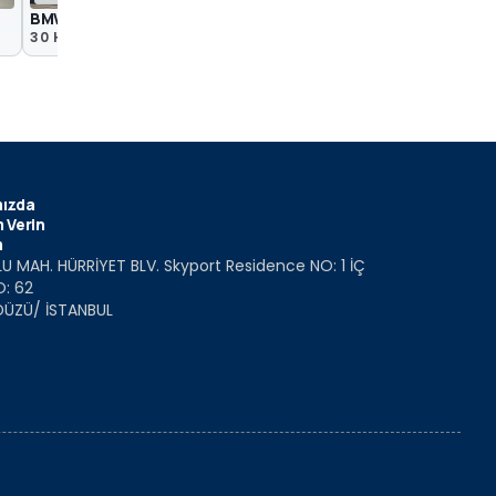
BMW X5 40 xDrive (2026)
(2026) BMW X5 Son T
30 Haz
16 Haz
ızda
 Verin
m
U MAH. HÜRRİYET BLV. Skyport Residence NO: 1 İÇ
O: 62
DÜZÜ/ İSTANBUL