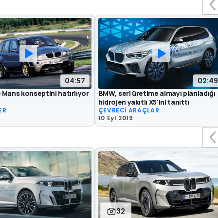
04:57
02:49
Mans konseptini hatırlıyor
BMW, seri üretime almayı planladığı
hidrojen yakıtlı X5'ini tanıttı
ER
ÇEVRECİ ARAÇLAR
1
10 Eyl 2019
32