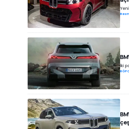
Yeni
Resm
BMW
İki 
RÖP
BMW
çeş