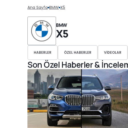
Ana Sayfa
BMW
X5
BMW
X5
HABERLER
ÖZEL HABERLER
VIDEOLAR
Son Özel Haberler & İncele