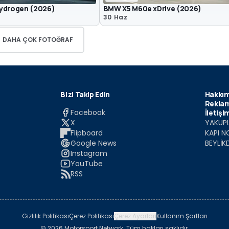
ydrogen (2026)
BMW X5 M60e xDrive (2026)
30 Haz
DAHA ÇOK FOTOĞRAF
Bizi Takip Edin
Hakkım
Reklam
Facebook
İletişi
X
YAKUPL
Flipboard
KAPI N
Google News
BEYLİK
Instagram
YouTube
RSS
Gizlilik Politikası
Çerez Politikası
Çerez Ayarları
Kullanım Şartları
© 2026 Motorsport Network. Tüm hakları saklıdır.