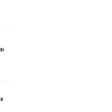
dı
ir