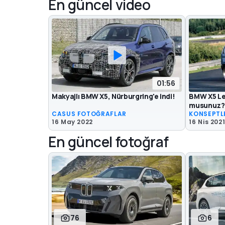
En güncel video
01:56
Makyajlı BMW X5, Nürburgring'e indi!
BMW X5 Le 
musunuz?
CASUS FOTOĞRAFLAR
KONSEPTL
16 May 2022
16 Nis 202
En güncel fotoğraf
76
6