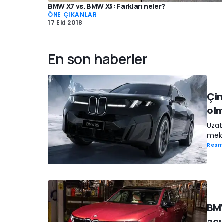
BMW X7 vs. BMW X5: Farkları neler?
ÖNE ÇIKANLAR
17 Eki 2018
En son haberler
Çin
olm
Uzat
mek
Resm
BMW
açı