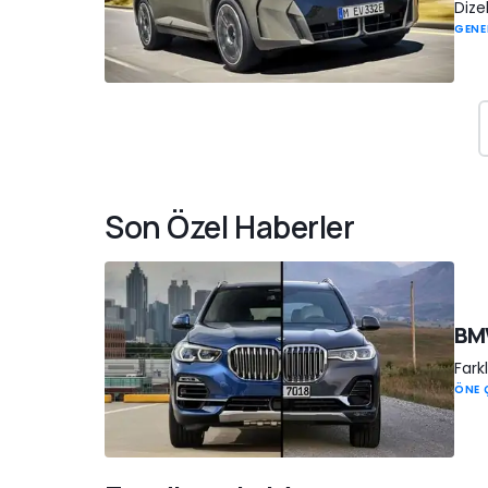
Dize
GENE
Son Özel Haberler
BMW
Farkl
ÖNE 