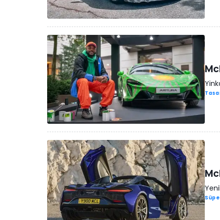
McL
Yinka
Tasa
McL
Yeni
Süpe