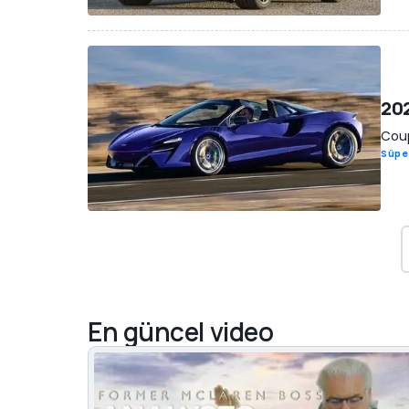
202
Coup
Süpe
En güncel video