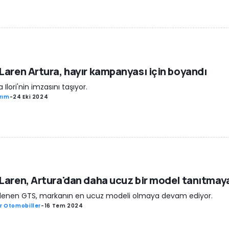
aren Artura, hayır kampanyası için boyandı
 Ilori'nin imzasını taşıyor.
rım
-
24 Eki 2024
aren, Artura'dan daha ucuz bir model tanıtmay
lenen GTS, markanın en ucuz modeli olmaya devam ediyor.
r Otomobiller
-
16 Tem 2024