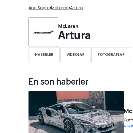
Ana Sayfa
McLaren
Artura
McLaren
Artura
HABERLER
VIDEOLAR
FOTOĞRAFLAR
En son haberler
McL
Kamu
CASU