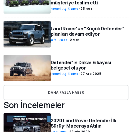
müşteriye teslim etti
Resmi Açıklama
-
25 Haz
Land Rover'un "Küçük Defender"
planları devam ediyor
Off-Road
-
2 Mar
Defender'ın Dakar hikayesi
belgesel oluyor
Resmi Açıklama
-
27 Ara 2025
DAHA FAZLA HABER
Son İncelemeler
2020 Land Rover Defender İlk
Sürüş: Maceraya Atılın
İLK SÜRÜŞ
-
27 Nis 2020