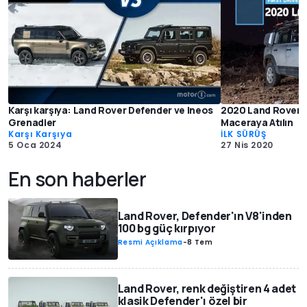
Karşı karşıya: Land Rover Defender ve Ineos
2020 Land Rover D
Grenadier
Maceraya Atılın
Karşı Karşıya
İLK SÜRÜŞ
5 Oca 2024
27 Nis 2020
En son haberler
Land Rover, Defender'ın V8'inden
100 bg güç kırpıyor
Resmi Açıklama
-
8 Tem
Land Rover, renk değiştiren 4 adet
klasik Defender'ı özel bir