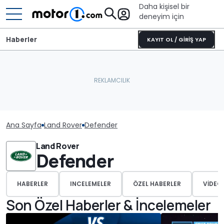
Daha kişisel bir
deneyim için
Haberler
KAYIT OL / GİRİŞ YAP
Ana Sayfa
Land Rover
Defender
Land Rover
Defender
HABERLER
INCELEMELER
ÖZEL HABERLER
VIDEO
Son Özel Haberler & İncelemeler