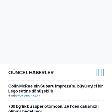
GÜNCEL HABERLER
Colin McRae'nin Subaru Impreza'sı, büyüleyici bir
Lego setine dönüşebilir
9 Ağu
-
OYUNCAKLAR
700 bg'lik bu süper otomobil, ZR1'den daha hızlı
olmayı hedefliyor