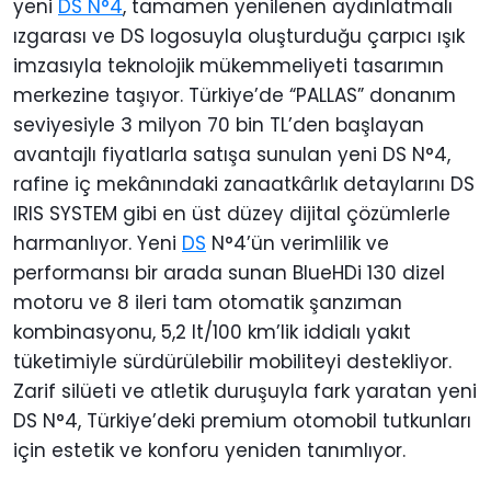
yeni
DS N°4
, tamamen yenilenen aydınlatmalı
ızgarası ve DS logosuyla oluşturduğu çarpıcı ışık
imzasıyla teknolojik mükemmeliyeti tasarımın
merkezine taşıyor. Türkiye’de “PALLAS” donanım
seviyesiyle 3 milyon 70 bin TL’den başlayan
avantajlı fiyatlarla satışa sunulan yeni DS N°4,
rafine iç mekânındaki zanaatkârlık detaylarını DS
IRIS SYSTEM gibi en üst düzey dijital çözümlerle
harmanlıyor. Yeni
DS
N°4’ün verimlilik ve
performansı bir arada sunan BlueHDi 130 dizel
motoru ve 8 ileri tam otomatik şanzıman
kombinasyonu, 5,2 lt/100 km’lik iddialı yakıt
tüketimiyle sürdürülebilir mobiliteyi destekliyor.
Zarif silüeti ve atletik duruşuyla fark yaratan yeni
DS N°4, Türkiye’deki premium otomobil tutkunları
için estetik ve konforu yeniden tanımlıyor.