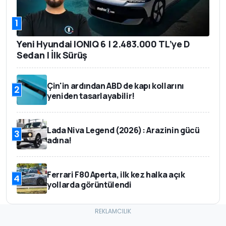
1
Yeni Hyundai IONIQ 6 | 2.483.000 TL’ye D
Sedan | İlk Sürüş
Çin'in ardından ABD de kapı kollarını
2
yeniden tasarlayabilir!
Lada Niva Legend (2026): Arazinin gücü
3
adına!
Ferrari F80 Aperta, ilk kez halka açık
4
yollarda görüntülendi