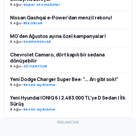
9 Ağu
-
Süper otomobiller
Nissan Qashqai e-Power'dan menzil rekoru!
9 Ağu
-
REKORLAR
MG'den Ağustos ayına özel kampanyalar!
9 Ağu
-
KAMPANYALAR
Chevrolet Camaro, dört kapılı bir sedana
dönüşebilir
9 Ağu
-
SÖYLENTİLER
Yeni Dodge Charger Super Bee: "... Arı gibi sok!"
8 Ağu
-
Resmi açıklama
Yeni Hyundai IONIQ 6 | 2.483.000 TL’ye D Sedan | İlk
Sürüş
8 Ağu
-
Resmi açıklama