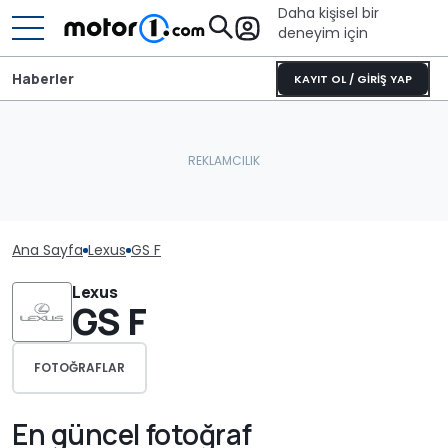
Daha kişisel bir
deneyim için
Haberler
KAYIT OL / GİRİŞ YAP
Ana Sayfa
Lexus
GS F
Lexus
GS F
FOTOĞRAFLAR
En güncel fotoğraf