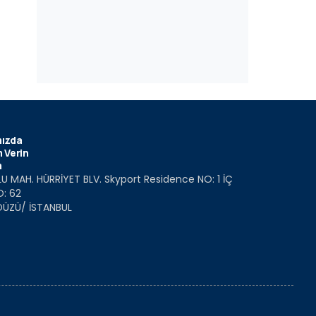
ızda
 Verin
m
U MAH. HÜRRİYET BLV. Skyport Residence NO: 1 İÇ
O: 62
DÜZÜ/ İSTANBUL