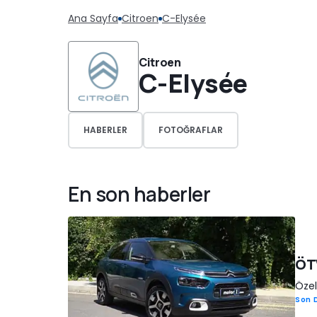
Ana Sayfa
Citroen
C-Elysée
Citroen
C-Elysée
HABERLER
FOTOĞRAFLAR
En son haberler
ÖTV
Özel
Son 