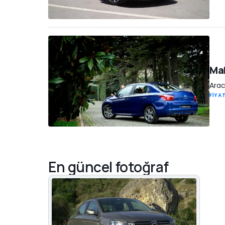
Mak
Arac
FİYAT
En güncel fotoğraf