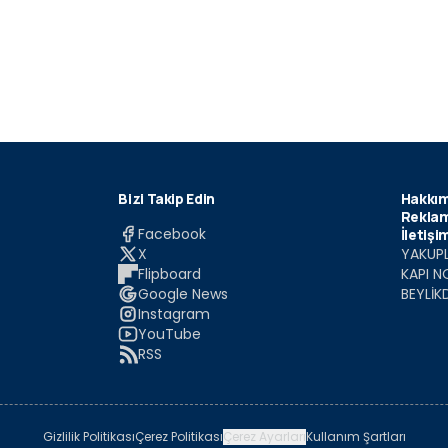
Bizi Takip Edin
Hakkım
Reklam
Facebook
İletişi
X
YAKUPL
Flipboard
KAPI N
Google News
BEYLİK
Instagram
YouTube
RSS
Gizlilik Politikası
Çerez Politikası
Çerez Ayarları
Kullanım Şartları