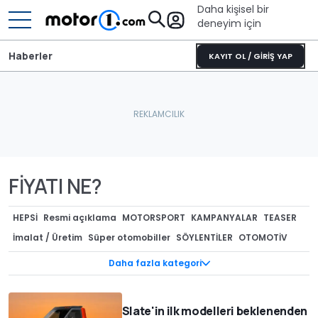
Daha kişisel bir
deneyim için
Haberler
KAYIT OL / GİRİŞ YAP
FİYATI NE?
HEPSI
Resmi açıklama
MOTORSPORT
KAMPANYALAR
TEASER
İmalat / Üretim
Süper otomobiller
SÖYLENTİLER
OTOMOTİV
CASUS FOTOĞRAFLAR
AKARYAKIT
ÖZEL VERSİYONLAR
Daha fazla kategori
TEKNOLOJİ
GERİ ÇAĞIRMALAR
GENEL
Tasarım
Kurumsal / Finansal
ÇEVRECİ ARAÇLAR
MODİFİYE
Müzayede
Slate'in ilk modelleri beklenenden
Lastik dünyası
KONSEPTLER
REKORLAR
RÖPORTAJ
Render