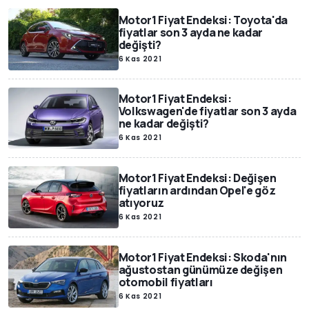
Motor1 Fiyat Endeksi: Toyota'da
fiyatlar son 3 ayda ne kadar
değişti?
6 Kas 2021
Motor1 Fiyat Endeksi:
Volkswagen'de fiyatlar son 3 ayda
ne kadar değişti?
6 Kas 2021
Motor1 Fiyat Endeksi: Değişen
fiyatların ardından Opel'e göz
atıyoruz
6 Kas 2021
Motor1 Fiyat Endeksi: Skoda'nın
ağustostan günümüze değişen
otomobil fiyatları
6 Kas 2021