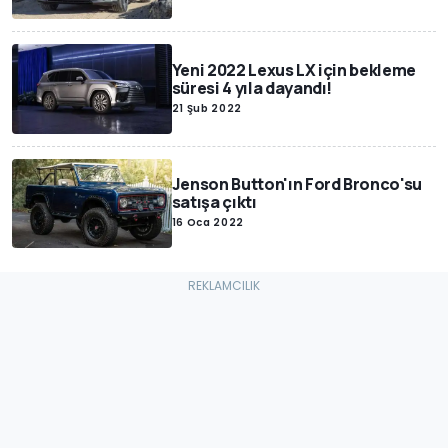
Yeni 2022 Lexus LX için bekleme
süresi 4 yıla dayandı!
21 Şub 2022
Jenson Button'ın Ford Bronco'su
satışa çıktı
16 Oca 2022