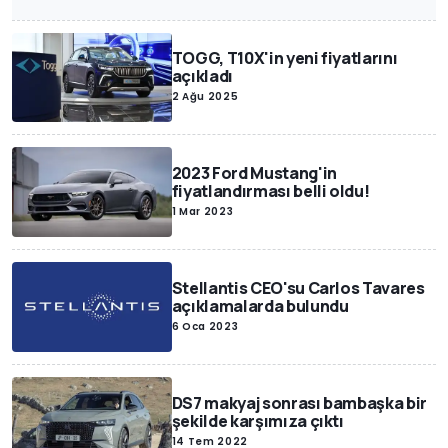
TOGG, T10X'in yeni fiyatlarını
açıkladı
2 Ağu 2025
2023 Ford Mustang'in
fiyatlandırması belli oldu!
1 Mar 2023
Stellantis CEO'su Carlos Tavares
açıklamalarda bulundu
6 Oca 2023
DS7 makyaj sonrası bambaşka bir
şekilde karşımıza çıktı
14 Tem 2022