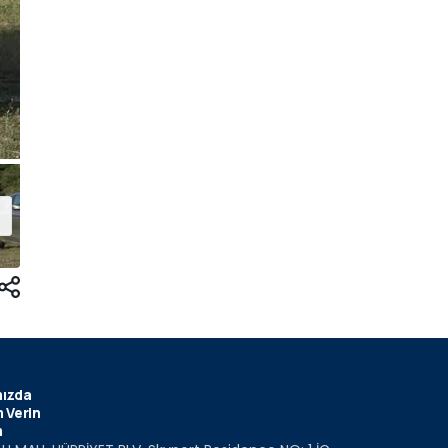
ızda
 Verin
m