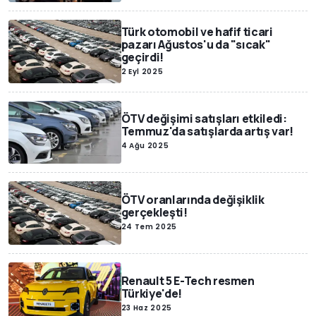
Türk otomobil ve hafif ticari
pazarı Ağustos'u da "sıcak"
geçirdi!
2 Eyl 2025
ÖTV değişimi satışları etkiledi:
Temmuz'da satışlarda artış var!
4 Ağu 2025
ÖTV oranlarında değişiklik
gerçekleşti!
24 Tem 2025
Renault 5 E-Tech resmen
Türkiye'de!
23 Haz 2025