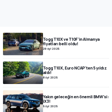
Togg T10X ve T10F'in Almanya
fiyatları belli oldu!
29 Eyl 2025
Togg T10X, Euro NCAP'ten 5 yıldız
aldı!
8 Eyl 2025
Yakın geleceğin en önemli BMW'si:
iX3!
5 Eyl 2025