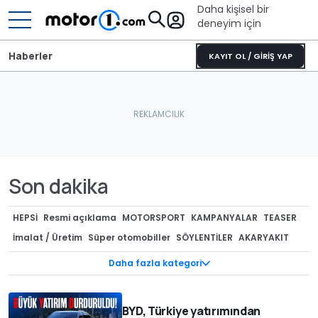
Daha kişisel bir
deneyim için
Haberler
KAYIT OL / GİRİŞ YAP
Son dakika
HEPSI
Resmi açıklama
MOTORSPORT
KAMPANYALAR
TEASER
İmalat / Üretim
Süper otomobiller
SÖYLENTİLER
AKARYAKIT
OTOMOTİV
CASUS FOTOĞRAFLAR
ÖZEL VERSİYONLAR
Daha fazla kategori
TEKNOLOJİ
GERİ ÇAĞIRMALAR
GENEL
Tasarım
Kurumsal / Finansal
ÇEVRECİ ARAÇLAR
MODİFİYE
Müzayede
BYD, Türkiye yatırımından
REKORLAR
Lastik dünyası
KONSEPTLER
RÖPORTAJ
Render