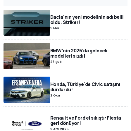
Dacia'nın yeni modelinin adı belli
oldu: Striker!
5 Mar
BMW'nin 2026'da gelecek
modelleri sızdı!
27 Şub
Honda, Türkiye'de Civic satışını
durdurdu!
2 Oca
Renault ve Ford el sıkıştı: Fiesta
geri dönüyor!
9 Ara 2025