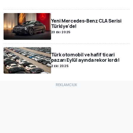
Yeni Mercedes-Benz CLA Serisi
Türkiye'de!
23 Eki 2025
Türk otomobil ve hafif ticari
pazarı Eylül ayında rekor kırdı!
2 Eki 2025