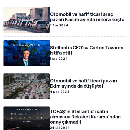
Otomobil ve hafif ticari araç
pazarı Kasım ayında rekora koştu
3 Ara 2024
Stellantis CEO'su Carlos Tavares
istifa etti!
1 Ara 2024
Otomobil ve hafif ticari pazarı
Ekim ayında da düşüşte!
4 Kas 2024
TOFAŞ'ın Stellantis'i satın
almasına Rekabet Kurumu'ndan
onay çıkmadı!
24 Eki 2024