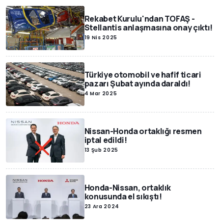
Rekabet Kurulu'ndan TOFAŞ -
Stellantis anlaşmasına onay çıktı!
19 Nis 2025
Türkiye otomobil ve hafif ticari
pazarı Şubat ayında daraldı!
4 Mar 2025
Nissan-Honda ortaklığı resmen
iptal edildi!
13 Şub 2025
Honda-Nissan, ortaklık
konusunda el sıkıştı!
23 Ara 2024