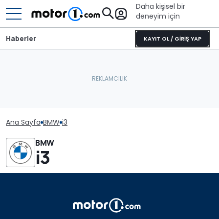
Daha kişisel bir
deneyim için
Haberler
KAYIT OL / GİRİŞ YAP
Ana Sayfa
BMW
i3
BMW
i3