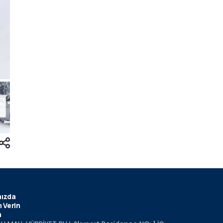
ızda
 Verin
m