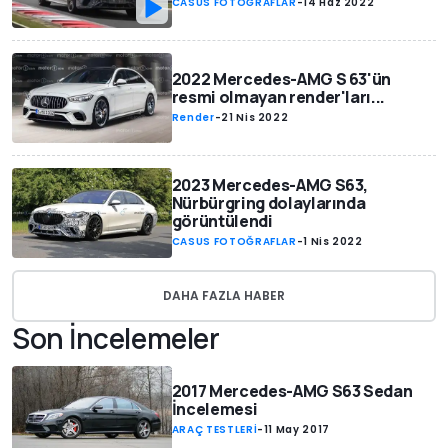
CASUS FOTOĞRAFLAR
-
14 Haz 2022
2022 Mercedes-AMG S 63'ün
resmi olmayan render'ları...
Render
-
21 Nis 2022
2023 Mercedes-AMG S63,
Nürbürgring dolaylarında
görüntülendi
CASUS FOTOĞRAFLAR
-
1 Nis 2022
DAHA FAZLA HABER
Son İncelemeler
2017 Mercedes-AMG S63 Sedan
İncelemesi
ARAÇ TESTLERİ
-
11 May 2017