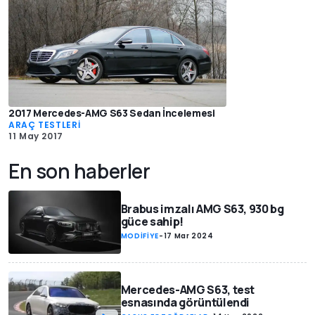
2017 Mercedes-AMG S63 Sedan İncelemesi
ARAÇ TESTLERİ
11 May 2017
En son haberler
Brabus imzalı AMG S63, 930 bg
güce sahip!
MODİFİYE
-
17 Mar 2024
Mercedes-AMG S63, test
esnasında görüntülendi