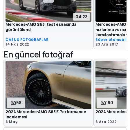
04:23
Mercedes-AMG S63, test esnasında
Mercedes-AMG S6
görüntülendi
hızlanma ve mak
karşılaştırmaları
CASUS FOTOĞRAFLAR
Süper otomobill
14 Haz 2022
23 Ara 2017
En güncel fotoğraf
58
160
2024 Mercedes-AMG S63 E Performance
2024 Mercedes-A
İncelemesi
6 May
6 Ara 2022