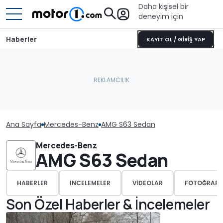
Daha kişisel bir
deneyim için
Haberler
KAYIT OL / GİRİŞ YAP
Ana Sayfa
Mercedes-Benz
AMG S63 Sedan
Mercedes-Benz
AMG S63 Sedan
HABERLER
INCELEMELER
VIDEOLAR
FOTOĞRAFL
Son Özel Haberler & İncelemeler