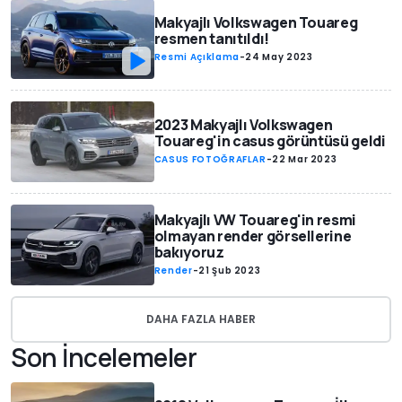
Makyajlı Volkswagen Touareg
resmen tanıtıldı!
Resmi Açıklama
-
24 May 2023
2023 Makyajlı Volkswagen
Touareg'in casus görüntüsü geldi
CASUS FOTOĞRAFLAR
-
22 Mar 2023
Makyajlı VW Touareg'in resmi
olmayan render görsellerine
bakıyoruz
Render
-
21 Şub 2023
DAHA FAZLA HABER
Son İncelemeler