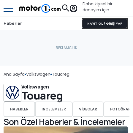
Daha kişisel bir
deneyim için
Haberler
KAYIT OL / GİRİŞ YAP
Ana Sayfa
Volkswagen
Touareg
Volkswagen
Touareg
HABERLER
INCELEMELER
VIDEOLAR
FOTOĞRAFL
Son Özel Haberler & İncelemeler