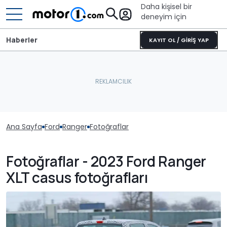
Daha kişisel bir
deneyim için
Haberler
KAYIT OL / GİRİŞ YAP
Ana Sayfa
Ford
Ranger
Fotoğraflar
Fotoğraflar - 2023 Ford Ranger
XLT casus fotoğrafları