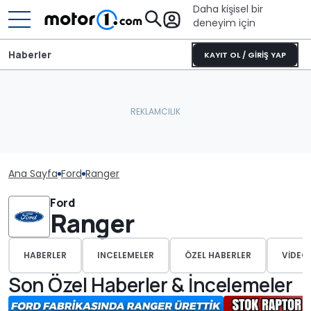
Daha kişisel bir
deneyim için
Haberler
KAYIT OL / GİRİŞ YAP
Ana Sayfa
Ford
Ranger
Ford
Ranger
HABERLER
INCELEMELER
ÖZEL HABERLER
VIDEO
Son Özel Haberler & İncelemeler