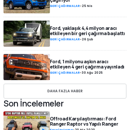
çağırıyor
GERİ ÇAĞIRMALAR
-
25 Nis
Ford, yaklaşık 4,4 milyon aracı
etkileyen bir geri çağırma başlattı
GERİ ÇAĞIRMALAR
-
26 Şub
Ford, 1 milyonu aşkın aracı
etkileyen 4 geri çağırma yayınladı
GERİ ÇAĞIRMALAR
-
30 Ağu 2025
DAHA FAZLA HABER
Son İncelemeler
Offroad Karşılaştırması: Ford
Ranger Raptor vs Yapılı Ranger
Karşılaştırma
-
20 Nis 2020