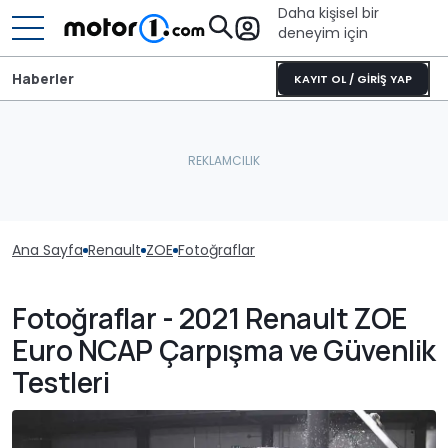
Daha kişisel bir
deneyim için
Haberler
KAYIT OL / GİRİŞ YAP
Ana Sayfa
Renault
ZOE
Fotoğraflar
Fotoğraflar - 2021 Renault ZOE
Euro NCAP Çarpışma ve Güvenlik
Testleri