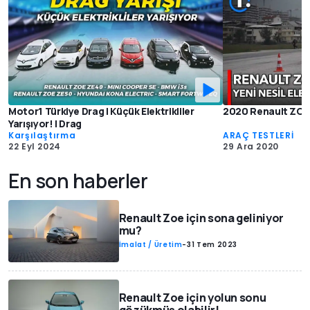
Motor1 Türkiye Drag | Küçük Elektrikliler
2020 Renault ZOE 
Yarışıyor! | Drag
Karşılaştırma
ARAÇ TESTLERİ
22 Eyl 2024
29 Ara 2020
En son haberler
Renault Zoe için sona geliniyor
mu?
İmalat / Üretim
-
31 Tem 2023
Renault Zoe için yolun sonu