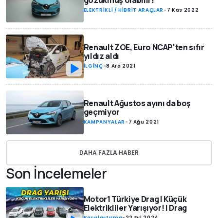
gözükmüş olabilir!
ELEKTRİKLİ / HİBRİT ARAÇLAR
-
7 Kas 2022
Renault ZOE, Euro NCAP'ten sıfır
yıldız aldı
İLGİNÇ
-
8 Ara 2021
Renault Ağustos ayını da boş
geçmiyor
KAMPANYALAR
-
7 Ağu 2021
DAHA FAZLA HABER
Son İncelemeler
Motor1 Türkiye Drag | Küçük
Elektrikliler Yarışıyor! | Drag
Karşılaştırma
-
22 Eyl 2024