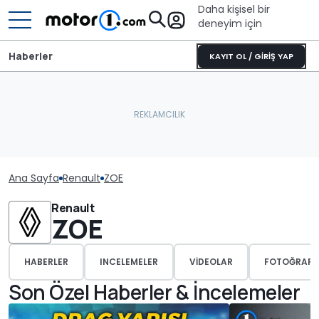
Daha kişisel bir
deneyim için
Haberler
KAYIT OL / GİRİŞ YAP
Ana Sayfa
Renault
ZOE
Renault
ZOE
HABERLER
INCELEMELER
VIDEOLAR
FOTOĞRAFL
Son Özel Haberler & İncelemeler