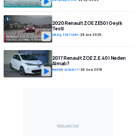
2020 Renault ZOE ZE50 | Geyik
Testi
ARAÇ TESTLERİ
-
29 Ara 2020
2017 Renault ZOE Z.E.40 | Neden
Almalı?
NEDEN ALMALI?
-
26 Oca 2018