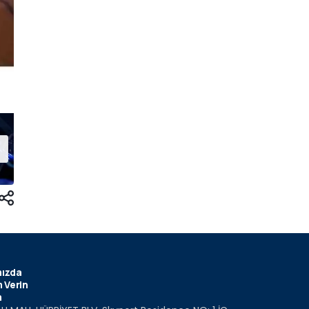
ızda
 Verin
m