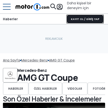
Daha kişisel bir
deneyim için
Haberler
KAYIT OL / GİRİŞ YAP
Ana Sayfa
Mercedes-Benz
AMG GT Coupe
Mercedes-Benz
AMG GT Coupe
HABERLER
ÖZEL HABERLER
VIDEOLAR
FOTOĞRA
Son Özel Haberler & İncelemeler