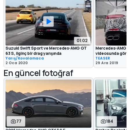
01:02
Suzuki Swift Sport ve Mercedes-AMG GT
Mercedes-AMG GT 
63 S, ilginç bir drag yarışında
videosunda görü
Yarış/Kovalamaca
TEASER
2 Oca 2020
29 Ara 2019
En güncel fotoğraf
77
184