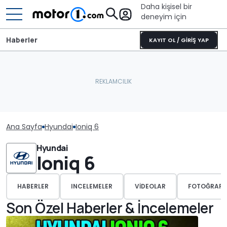
Daha kişisel bir
deneyim için
Haberler
KAYIT OL / GİRİŞ YAP
Ana Sayfa
Hyundai
Ioniq 6
Hyundai
Ioniq 6
HABERLER
INCELEMELER
VIDEOLAR
FOTOĞRAFL
Son Özel Haberler & İncelemeler