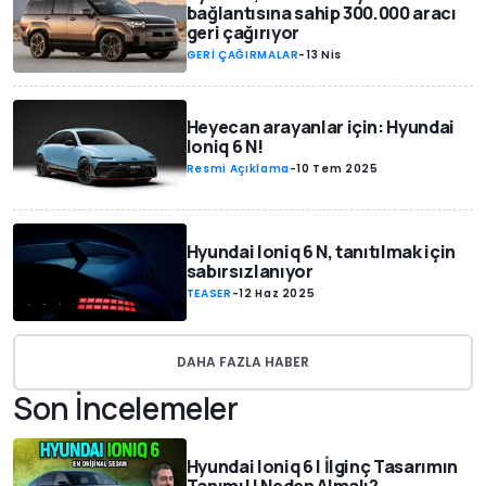
bağlantısına sahip 300.000 aracı
geri çağırıyor
GERİ ÇAĞIRMALAR
-
13 Nis
Heyecan arayanlar için: Hyundai
Ioniq 6 N!
Resmi Açıklama
-
10 Tem 2025
Hyundai Ioniq 6 N, tanıtılmak için
sabırsızlanıyor
TEASER
-
12 Haz 2025
DAHA FAZLA HABER
Son İncelemeler
Hyundai Ioniq 6 | İlginç Tasarımın