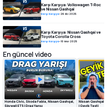
Karşı Karşıya: Volkswagen T-Roc
ve Nissan Qashqai
Karşı Karşıya
-
26 Eki 2025
Karşı Karşıya: Nissan Qashqai ve
Toyota Corolla Cross
Karşı Karşıya
-
10 Mar 2025
En güncel video
Honda Civic, Skoda Fabia, Nissan Qashqai,
Nissan Qashqai e-
Skywell ET5 | Drag Yarışı
| Geyik Testi