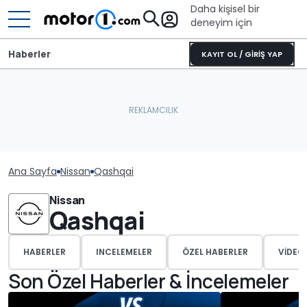
Daha kişisel bir
deneyim için
Haberler
KAYIT OL / GİRİŞ YAP
Ana Sayfa
Nissan
Qashqai
Nissan
Qashqai
HABERLER
INCELEMELER
ÖZEL HABERLER
VIDEO
Son Özel Haberler & İncelemeler