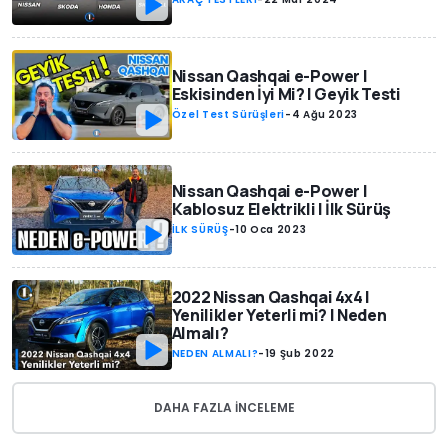
Nissan Qashqai e-Power |
Eskisinden İyi Mi? | Geyik Testi
Özel Test Sürüşleri
-
4 Ağu 2023
Nissan Qashqai e-Power |
Kablosuz Elektrikli | İlk Sürüş
İLK SÜRÜŞ
-
10 Oca 2023
2022 Nissan Qashqai 4x4 |
Yenilikler Yeterli mi? | Neden
Almalı?
NEDEN ALMALI?
-
19 Şub 2022
DAHA FAZLA INCELEME