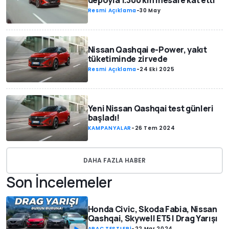
depoyla 1.300 km mesafe kat etti
Resmi Açıklama
-
30 May
Nissan Qashqai e-Power, yakıt
tüketiminde zirvede
Resmi Açıklama
-
24 Eki 2025
Yeni Nissan Qashqai test günleri
başladı!
KAMPANYALAR
-
26 Tem 2024
DAHA FAZLA HABER
Son İncelemeler
Honda Civic, Skoda Fabia, Nissan
Qashqai, Skywell ET5 | Drag Yarışı
ARAÇ TESTLERİ
-
22 Mar 2024