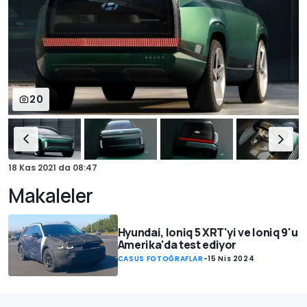
20
18 Kas 2021
da
08:47
Makaleler
Hyundai, Ioniq 5 XRT'yi ve Ioniq 9'u
Amerika'da test ediyor
CASUS FOTOĞRAFLAR
-
15 Nis 2024