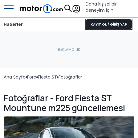
Daha kişisel bir
deneyim için
Haberler
KAYIT OL / GİRİŞ YAP
Ana Sayfa
Ford
Fiesta ST
Fotoğraflar
Fotoğraflar - Ford Fiesta ST
Mountune m225 güncellemesi