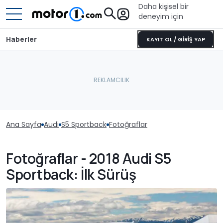
Daha kişisel bir
deneyim için
Haberler
KAYIT OL / GİRİŞ YAP
Ana Sayfa
Audi
S5 Sportback
Fotoğraflar
Fotoğraflar - 2018 Audi S5
Sportback: İlk Sürüş