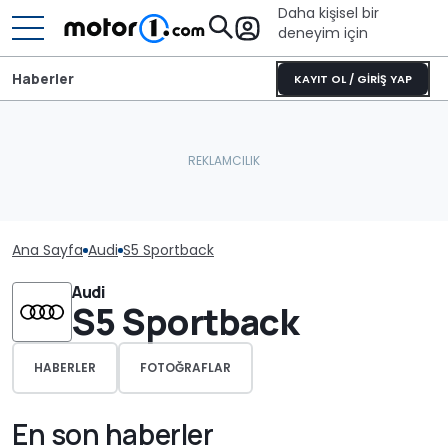
Daha kişisel bir
deneyim için
Haberler
KAYIT OL / GİRİŞ YAP
Ana Sayfa
Audi
S5 Sportback
Audi
S5 Sportback
HABERLER
FOTOĞRAFLAR
En son haberler