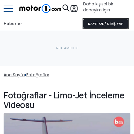
Daha kişisel bir
deneyim için
Haberler
KAYIT OL / GİRİŞ YAP
Ana Sayfa
Fotoğraflar
Fotoğraflar - Limo-Jet İnceleme
Videosu