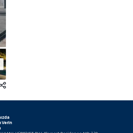
ızda
 Verin
m