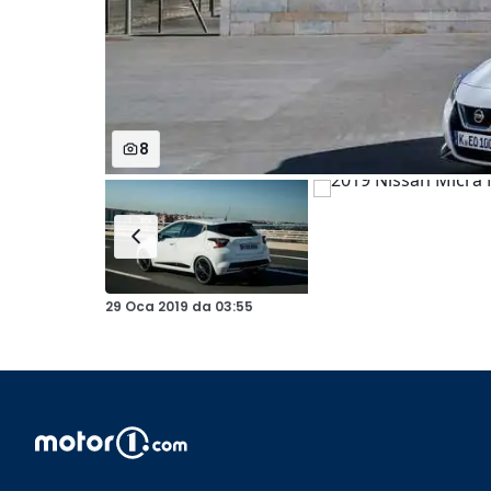
8
29 Oca 2019
da
03:55