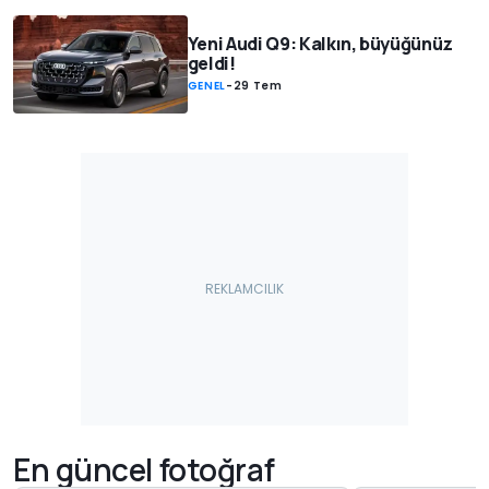
Yeni Audi Q9: Kalkın, büyüğünüz
geldi!
GENEL
-
29 Tem
En güncel fotoğraf