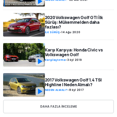
2020 Volkswagen Golf GTI İlk
Sürüş: Mükemmelden daha
fazlası?
İLK SÜRÜŞ
-
14 Ağu 2020
Karşı Karşıya: Honda Civic vs
Volkswagen Golf
Karşılaştırma
-
3 Eyl 2019
2017 Volkswagen Golf 1.4 TSI
Highline | Neden Almalı?
NEDEN ALMALI?
-
8 Eyl 2017
DAHA FAZLA INCELEME