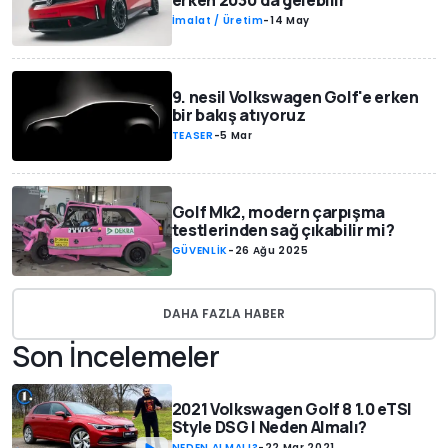
erken 2030'da gelebilir
İmalat / Üretim
-
14 May
9. nesil Volkswagen Golf'e erken
bir bakış atıyoruz
TEASER
-
5 Mar
Golf Mk2, modern çarpışma
testlerinden sağ çıkabilir mi?
GÜVENLİK
-
26 Ağu 2025
DAHA FAZLA HABER
Son İncelemeler
2021 Volkswagen Golf 8 1.0 eTSI
Style DSG | Neden Almalı?
NEDEN ALMALI?
-
22 Mar 2021