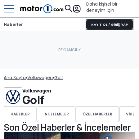
Daha kişisel bir
deneyim için
Haberler
KAYIT OL / GİRİŞ YAP
Ana Sayfa
Volkswagen
Golf
Volkswagen
Golf
HABERLER
INCELEMELER
ÖZEL HABERLER
VIDEO
Son Özel Haberler & İncelemeler