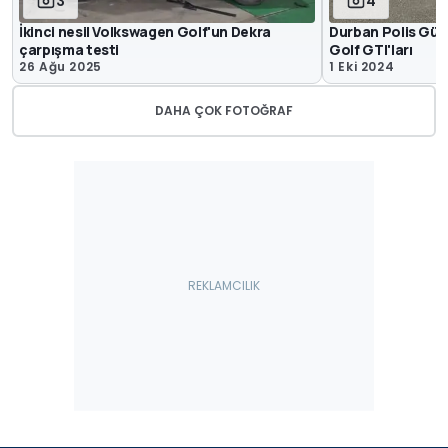
3
4
İkinci nesil Volkswagen Golf'un Dekra
Durban Polis Güc
çarpışma testi
Golf GTI'ları
26 Ağu 2025
1 Eki 2024
DAHA ÇOK FOTOĞRAF