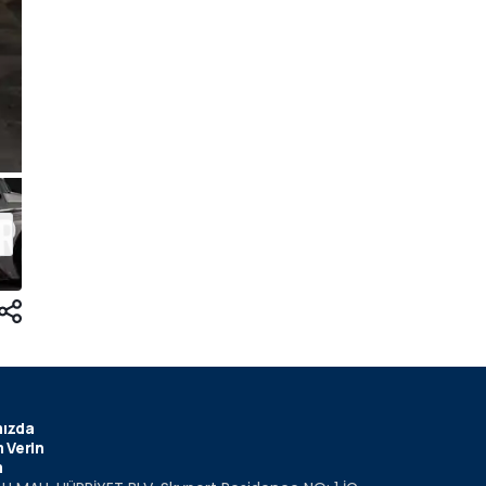
ızda
 Verin
m