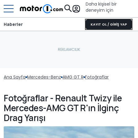
Daha kişisel bir
deneyim için
Haberler
KAYIT OL / GİRİŞ YAP
Ana Sayfa
Mercedes-Benz
AMG GT R
Fotoğraflar
Fotoğraflar - Renault Twizy ile
Mercedes-AMG GT R'ın İlginç
Drag Yarışı