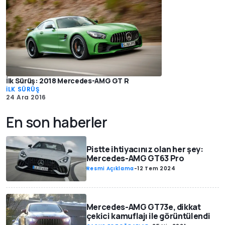
İlk Sürüş: 2018 Mercedes-AMG GT R
İLK SÜRÜŞ
24 Ara 2016
En son haberler
Pistte ihtiyacınız olan her şey:
Mercedes-AMG GT63 Pro
Resmi Açıklama
-
12 Tem 2024
Mercedes-AMG GT73e, dikkat
çekici kamuflajı ile görüntülendi