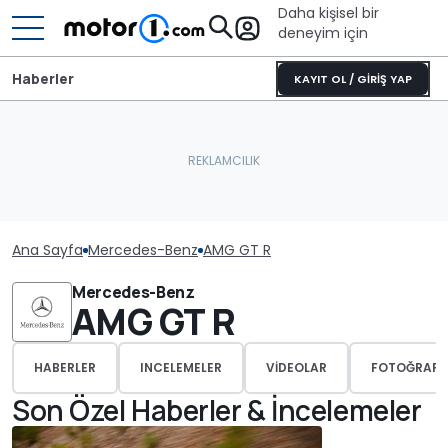
Daha kişisel bir
deneyim için
Haberler
KAYIT OL / GİRİŞ YAP
Ana Sayfa
Mercedes-Benz
AMG GT R
Mercedes-Benz
AMG GT R
HABERLER
INCELEMELER
VIDEOLAR
FOTOĞRAFL
Son Özel Haberler & İncelemeler