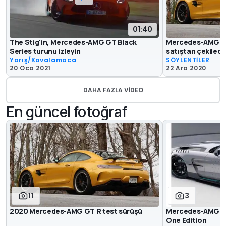
01:40
The Stig'in, Mercedes-AMG GT Black
Mercedes-AMG GT 
Series turunu izleyin
satıştan çekilec
Yarış/Kovalamaca
SÖYLENTİLER
20 Oca 2021
22 Ara 2020
DAHA FAZLA VIDEO
En güncel fotoğraf
11
3
2020 Mercedes-AMG GT R test sürüşü
Mercedes-AMG GT
One Edition