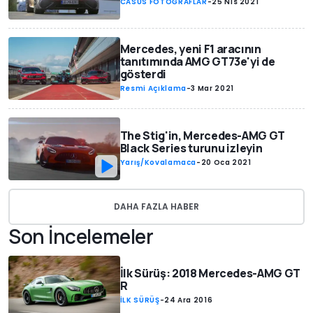
CASUS FOTOĞRAFLAR
-
25 Nis 2021
Mercedes, yeni F1 aracının
tanıtımında AMG GT73e'yi de
gösterdi
Resmi Açıklama
-
3 Mar 2021
The Stig'in, Mercedes-AMG GT
Black Series turunu izleyin
Yarış/Kovalamaca
-
20 Oca 2021
DAHA FAZLA HABER
Son İncelemeler
İlk Sürüş: 2018 Mercedes-AMG GT
R
İLK SÜRÜŞ
-
24 Ara 2016