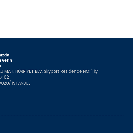
ızda
 Verin
m
U MAH. HÜRRİYET BLV. Skyport Residence NO: 1 İÇ
O: 62
DÜZÜ/ İSTANBUL