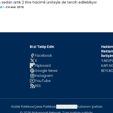
sedan artık 2 litre hacimli üniteyle de tercih edilebiliyor.
NE?
-
24 Mar 2019
Bizi Takip Edin
Hakkım
Reklam
Facebook
İletişi
X
YAKUPL
Flipboard
KAPI N
Google News
BEYLİK
Instagram
YouTube
RSS
Gizlilik Politikası
Çerez Politikası
Çerez Ayarları
Kullanım Şartları
© 2026 Motorsport Network. Tüm hakları saklıdır.