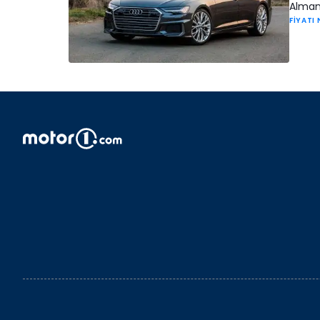
Alman 
FİYATI 