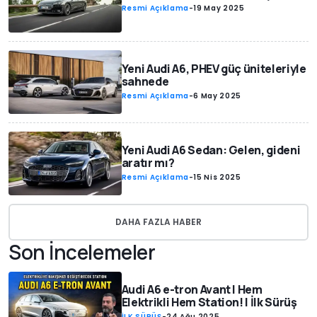
Resmi Açıklama
-
19 May 2025
Yeni Audi A6, PHEV güç üniteleriyle
sahnede
Resmi Açıklama
-
6 May 2025
Yeni Audi A6 Sedan: Gelen, gideni
aratır mı?
Resmi Açıklama
-
15 Nis 2025
DAHA FAZLA HABER
Son İncelemeler
Audi A6 e-tron Avant | Hem
Elektrikli Hem Station! | İlk Sürüş
İLK SÜRÜŞ
-
24 Ağu 2025