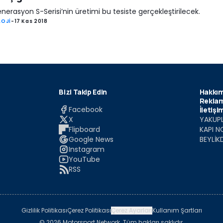
enerasyon S-Serisi’nin üretimi bu tesiste gerçekleştirilecek.
LOJİ
-
17 Kas 2018
Bizi Takip Edin
Hakkım
Reklam
Facebook
İletişi
X
YAKUPL
Flipboard
KAPI N
Google News
BEYLİK
Instagram
YouTube
RSS
Gizlilik Politikası
Çerez Politikası
Çerez Ayarları
Kullanım Şartları
© 2026 Motorsport Network. Tüm hakları saklıdır.