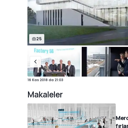
25
16 Kas 2018
da
21:03
Makaleler
Merc
fırla