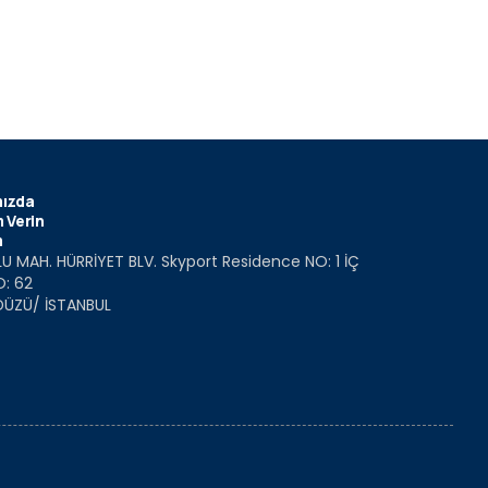
ızda
 Verin
m
U MAH. HÜRRİYET BLV. Skyport Residence NO: 1 İÇ
O: 62
DÜZÜ/ İSTANBUL