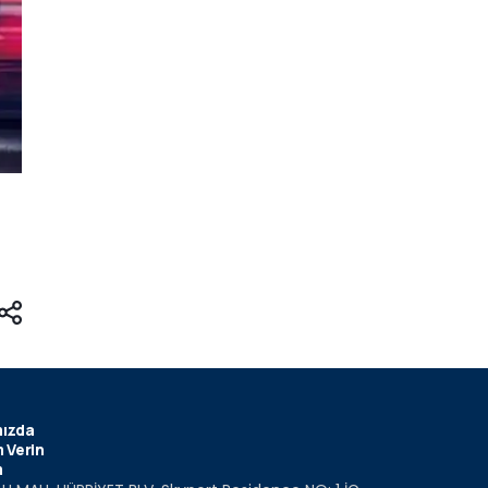
ızda
 Verin
m