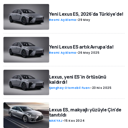
Yeni Lexus ES, 2026'da Türkiye'de!
Resmi Açıklama
-
29 May
Yeni Lexus ES artık Avrupa'da!
Resmi Açıklama
-
26 May 2025
Lexus, yeni ES'in örtüsünü
kaldırdı!
Şanghay Otomobil Fuarı
-
23 Nis 2025
Lexus ES, makyajlı yüzüyle Çin'de
tanıtıldı
MAKYAJ
-
15 Kas 2024