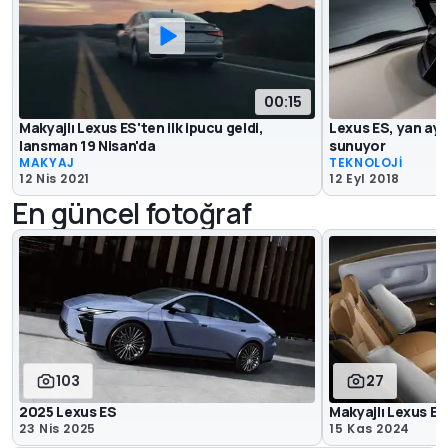
00:15
Makyajlı Lexus ES'ten ilk ipucu geldi,
Lexus ES, yan ayn
lansman 19 Nisan'da
sunuyor
MAKYAJ
TEKNOLOJİ
12 Nis 2021
12 Eyl 2018
En güncel fotoğraf
103
27
2025 Lexus ES
Makyajlı Lexus ES
23 Nis 2025
15 Kas 2024