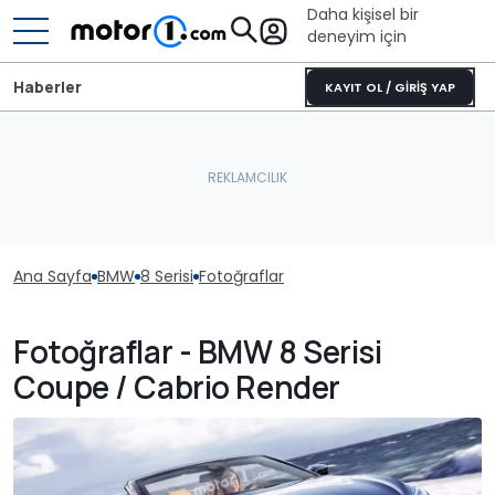
Daha kişisel bir
deneyim için
Haberler
KAYIT OL / GİRİŞ YAP
Ana Sayfa
BMW
8 Serisi
Fotoğraflar
Fotoğraflar - BMW 8 Serisi
Coupe / Cabrio Render