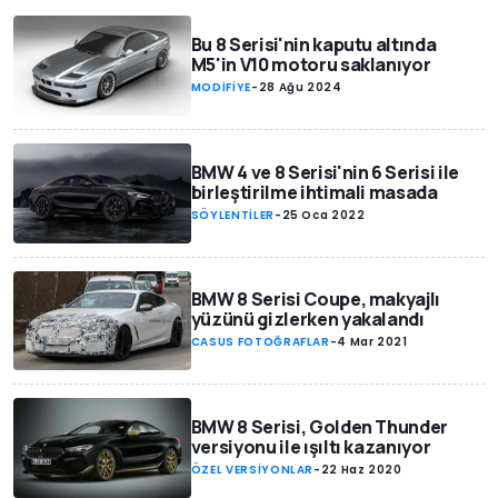
Bu 8 Serisi'nin kaputu altında
M5'in V10 motoru saklanıyor
MODİFİYE
-
28 Ağu 2024
BMW 4 ve 8 Serisi'nin 6 Serisi ile
birleştirilme ihtimali masada
SÖYLENTİLER
-
25 Oca 2022
BMW 8 Serisi Coupe, makyajlı
yüzünü gizlerken yakalandı
CASUS FOTOĞRAFLAR
-
4 Mar 2021
BMW 8 Serisi, Golden Thunder
versiyonu ile ışıltı kazanıyor
ÖZEL VERSİYONLAR
-
22 Haz 2020