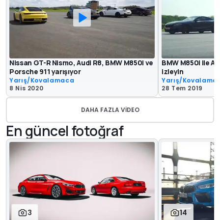
Nissan GT-R Nismo, Audi R8, BMW M850i ve
BMW M850i ile Aud
Porsche 911 yarışıyor
izleyin
Yarış/Kovalamaca
Yarış/Kovalama
8 Nis 2020
28 Tem 2019
DAHA FAZLA VIDEO
En güncel fotoğraf
3
14